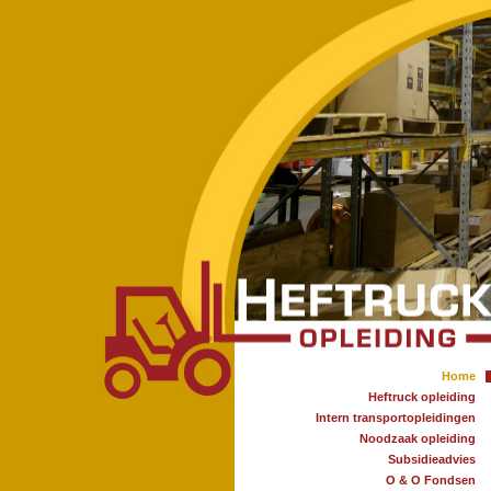
Home
Heftruck opleiding
Intern transportopleidingen
Noodzaak opleiding
Subsidieadvies
O & O Fondsen